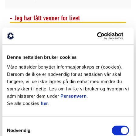
- Jeg har fått venner for livet
Les hvorfor du bør bli frivillig
VIDEO
Hedret for 30 års frivillighet
Denne nettsiden bruker cookies
Våre nettsider benytter informasjonskapsler (cookies).
Dersom de ikke er nødvendig for at nettsiden vår skal
Hva forventer vi av deg som
fungere, vil de ikke lagres på din enhet med mindre du
frivillig i TIL?
samtykker til dette. Les om hvilke vi bruker og hvordan vi
At du er edru på jobb
administrerer dem under
Personvern
.
At du møter opp med et smil om munnen,
Se alle cookies
her
.
du er klubbens ansikt når du er her.
At du fungerer godt sammen med de du
jobber med, og bidrar til å skape et godt
Samtykkevalg
Nødvendig
miljø.