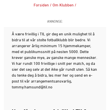
Forsiden
/
Om Klubben
/
ANNONSE:
Å være frivillig i TIL gir deg en unik mulighet til å
bidra til at vår stolte fotballklubb blir bedre. Vi
arrangerer årlig minimum 15 hjemmekamper,
med et publikumssnitt på nesten 5000. Dette
krever ganske mye, av ganske mange mennesker.
Vi har rundt 100 frivillige i snitt per match, og da
sier det seg selv at det ikke går rundt uten. Så kan
du tenke deg å bidra, les mer her og send en e-
post til vår arrangementsansvarlig,
tommy.hamsund@til.no