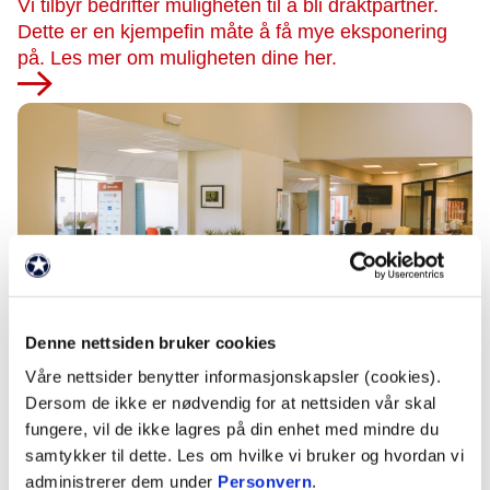
Vi tilbyr bedrifter muligheten til å bli draktpartner.
Dette er en kjempefin måte å få mye eksponering
på. Les mer om muligheten dine her.
Denne nettsiden bruker cookies
Våre nettsider benytter informasjonskapsler (cookies).
VIP KONSEPTER
Dersom de ikke er nødvendig for at nettsiden vår skal
Vi tilbyr ulike VIP-konsepter hos oss. Finn ut hvilket
fungere, vil de ikke lagres på din enhet med mindre du
konsept som passer dere best.
samtykker til dette. Les om hvilke vi bruker og hvordan vi
administrerer dem under
Personvern
.