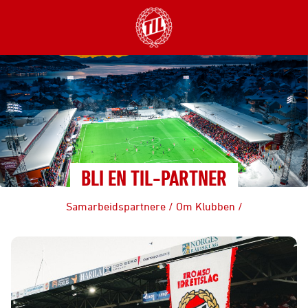
BLI EN TIL-PARTNER
Samarbeidspartnere
/
Om Klubben
/