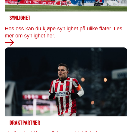
SYNLIGHET
Hos oss kan du kjøpe synlighet på ulike flater. Les
mer om synlighet her.
DRAKTPARTNER