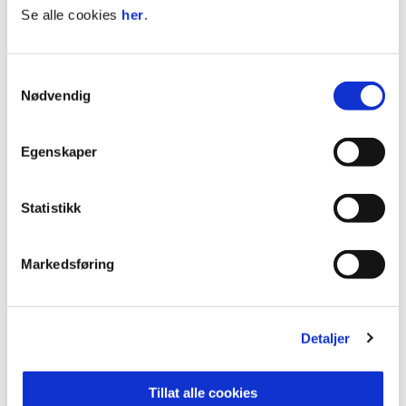
Se alle cookies
her
.
Samtykkevalg
Nødvendig
Egenskaper
Statistikk
DIGITAL PARTNER
Markedsføring
Vi tilbyr eksponering på alle våre digitale flater. Finn
ut hvilke flater som passer best for deg og din
bedrift.
Detaljer
Tillat alle cookies