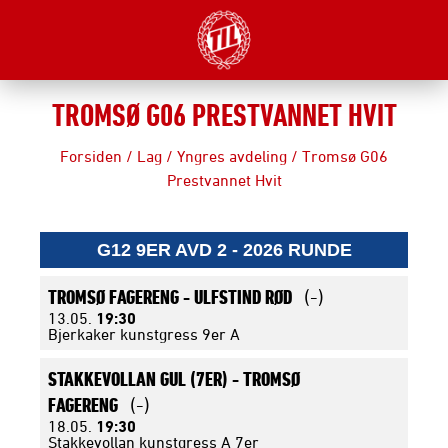
TROMSØ G06 PRESTVANNET HVIT
Forsiden
/
Lag
/
Yngres avdeling
/
Tromsø G06
Prestvannet Hvit
G12 9ER AVD 2 - 2026 RUNDE
TROMSØ FAGERENG -
ULFSTIND RØD
(-)
13.05.
19:30
Bjerkaker kunstgress 9er A
STAKKEVOLLAN GUL (7ER) -
TROMSØ
FAGERENG
(-)
18.05.
19:30
Stakkevollan kunstgress A 7er