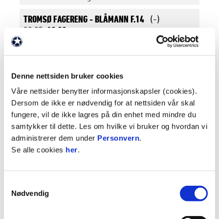
TROMSØ FAGERENG -
BLÅMANN F.14
(-)
28.05.
18:00
Bjerkaker kunstgress 9er A
HAMNA HVIT -
TROMSØ FAGERENG
(-)
16.06.
19:30
Denne nettsiden bruker cookies
Hamna kunstgress 9er
Våre nettsider benytter informasjonskapsler (cookies).
ULFSTIND RØD -
TROMSØ FAGERENG
Dersom de ikke er nødvendig for at nettsiden vår skal
17.08.
19:30
fungere, vil de ikke lagres på din enhet med mindre du
Tønsnes Kunstgress B 9er
samtykker til dette. Les om hvilke vi bruker og hvordan vi
administrerer dem under
Personvern
.
TROMSØ FAGERENG -
STAKKEVOLLAN GUL (7ER)
Se alle cookies
her
.
24.08.
19:30
Bjerkaker kunstgress 9er A
BLÅMANN F.14 -
TROMSØ FAGERENG
Samtykkevalg
Nødvendig
01.09.
19:30
Ersfjordeidet kunstgress 9er A