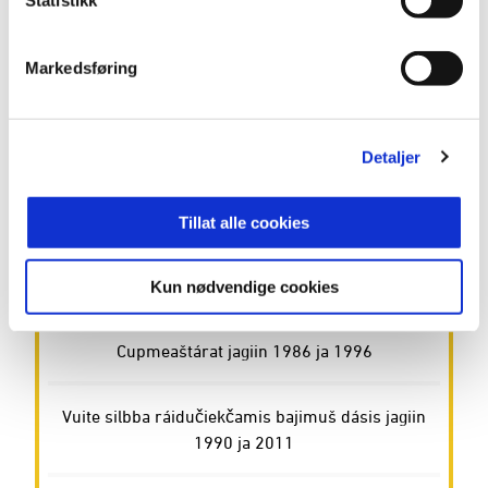
Statistikk
searvi
Markedsføring
Golbmii Davvi-Norgga cupmeaštárat jagiin 1931,
1949 ja 1956
Detaljer
Vuosttaš geardde go besse bajimuš dássái lei
1985:as
Tillat alle cookies
Vuite bronsa ráidučiekčamis bajimuš dásis jagiin
1989, 2008 ja 2010
Kun nødvendige cookies
Cupmeaštárat jagiin 1986 ja 1996
Vuite silbba ráidučiekčamis bajimuš dásis jagiin
1990 ja 2011