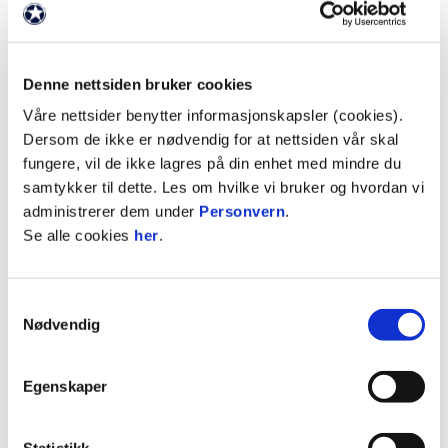
ANNONSE:
Denne nettsiden bruker cookies
Tromsø IL
Våre nettsider benytter informasjonskapsler (cookies).
Dersom de ikke er nødvendig for at nettsiden vår skal
Tromsø IL
fungere, vil de ikke lagres på din enhet med mindre du
samtykker til dette. Les om hvilke vi bruker og hvordan vi
administrerer dem under
Personvern
.
Se alle cookies
her
.
Vuođđuduvvui 1920:is čakčamánu 15.beaivve
Searvvi vuosttaš namma: Romsa Turnasearvvi
Samtykkevalg
Nødvendig
Spábbačiekčan joavku
Searvvis ledje ovdalis áigge iešguđetgelágan
Egenskaper
válaštallamat dego turna, giehtaspábbaválaštallan,
suhkan ja čuoigan. Otne lea TIL spábbačiečkan