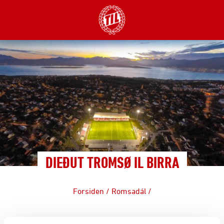
DIEĐUT TROMSØ IL BIRRA
Forsiden
/
Romsadál
/