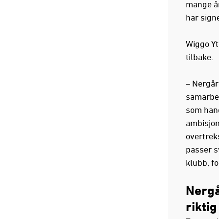
mange år 
har signe
Wiggo Yt
tilbake.
– Nergår
samarbeid
som hand
ambisjon
overtrek
passer s
klubb, fo
Nergå
riktig