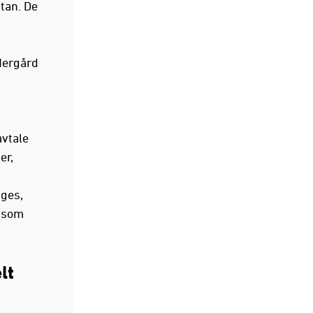
utan. De
 Nergård
avtale
er,
gges,
e som
lt