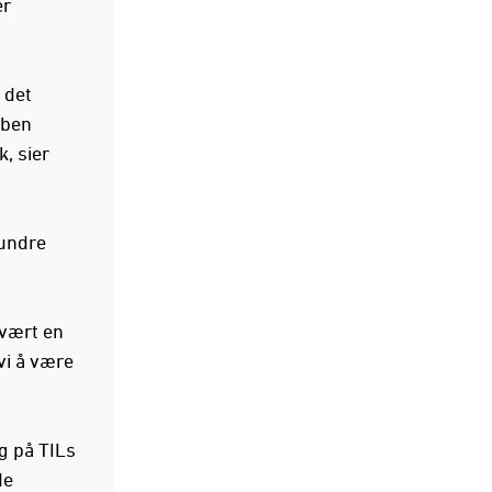
er
 det
bben
k, sier
hundre
e vært en
vi å være
g på TILs
de