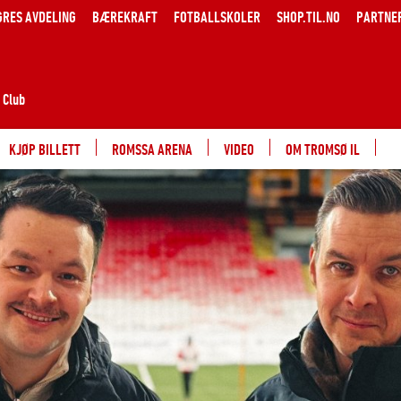
GRES AVDELING
BÆREKRAFT
FOTBALLSKOLER
SHOP.TIL.NO
PARTNE
 Club
KJØP BILLETT
ROMSSA ARENA
VIDEO
OM TROMSØ IL