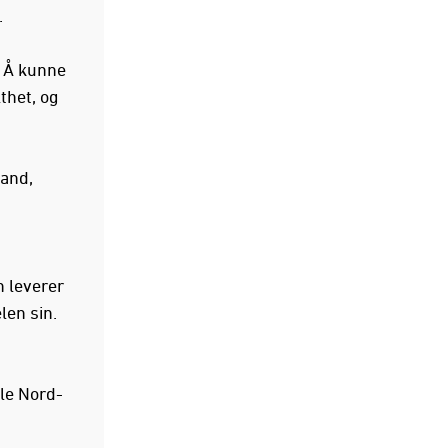
.
. Å kunne
thet, og
land,
n leverer
len sin.
ele Nord-