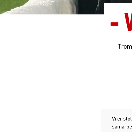
- 
Troms
Vi er st
samarbei