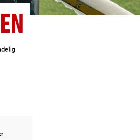
MEN
ndelig
t i