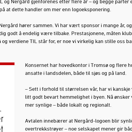
L og Nergård gjenforenes etter flere år – og begge parter 
 på at dette handler om mer enn logoeksponering.
 Nergård hører sammen. Vi har vært sponsor i mange år, og
ldig godt å endelig være tilbake. Prestasjonene, måten klu
 og verdiene TIL står for, er noe vi virkelig kan stille oss ba
Konsernet har hovedkontor i Tromsø og flere 
ansatte i landsdelen, både til sjøs og på land.
– Sett i forhold til størrelsen vår, har vi kanskj
litt godt bevart hemmelighet i byen. Nå ønsker 
mer synlige – både lokalt og regionalt.
.
er
Avtalen innebærer at Nergård-logoen blir synli
t
overtrekkstrøyer – noe selskapet mener gir bå