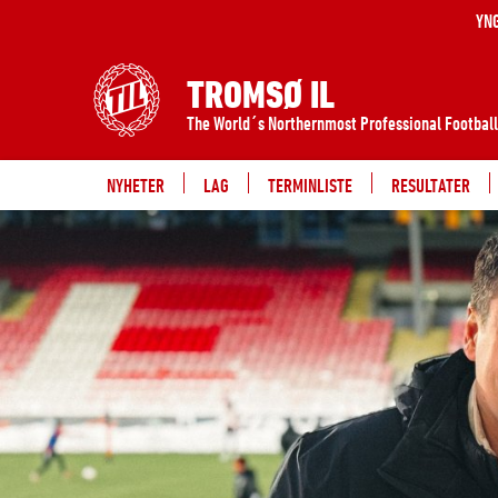
YN
TROMSØ IL
The World´s Northernmost Professional Football
NYHETER
LAG
TERMINLISTE
RESULTATER