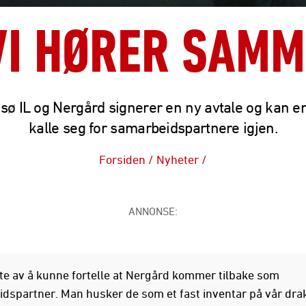
VI HØRER SAM
ø IL og Nergård signerer en ny avtale og kan e
kalle seg for samarbeidspartnere igjen.
Forsiden
/
Nyheter
/
ANNONSE:
olte av å kunne fortelle at Nergård kommer tilbake som
dspartner. Man husker de som et fast inventar på vår drak