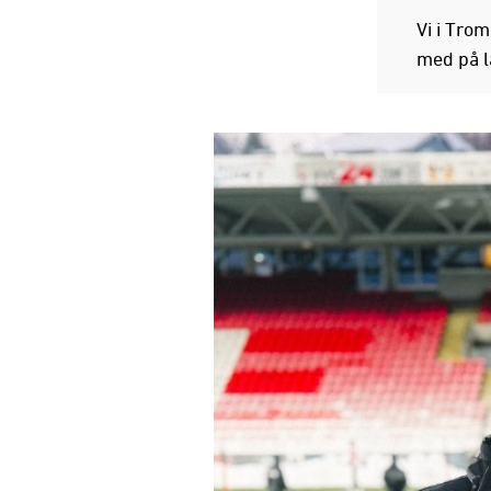
Vi i Trom
med på l