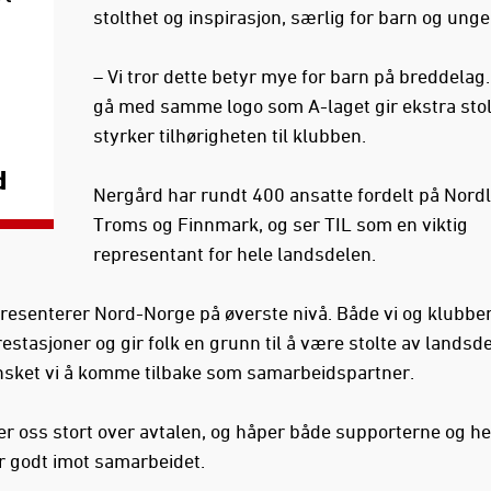
stolthet og inspirasjon, særlig for barn og unge
– Vi tror dette betyr mye for barn på breddelag
gå med samme logo som A-laget gir ekstra stol
styrker tilhørigheten til klubben.
d
Nergård har rundt 400 ansatte fordelt på Nord
Troms og Finnmark, og ser TIL som en viktig
representant for hele landsdelen.
presenterer Nord-Norge på øverste nivå. Både vi og klubbe
estasjoner og gir folk en grunn til å være stolte av landsde
nsket vi å komme tilbake som samarbeidspartner.
der oss stort over avtalen, og håper både supporterne og h
r godt imot samarbeidet.