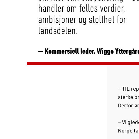
handler om felles verdier,
ambisjoner og stolthet for
landsdelen.
— Kommersiell leder, Wiggo Yttergår
– TIL re
sterke pr
Derfor ø
– Vi gle
Norge ta