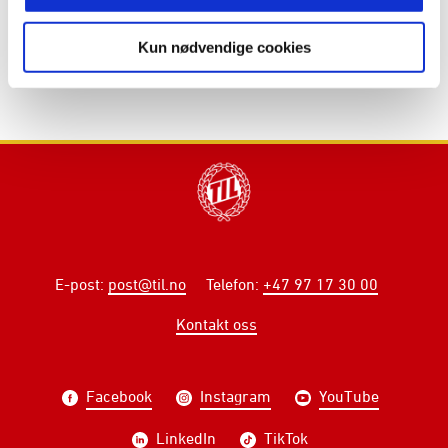
Kun nødvendige cookies
E-post
:
post@til.no
Telefon
:
+47 97 17 30 00
Kontakt oss
Facebook
Instagram
YouTube
LinkedIn
TikTok