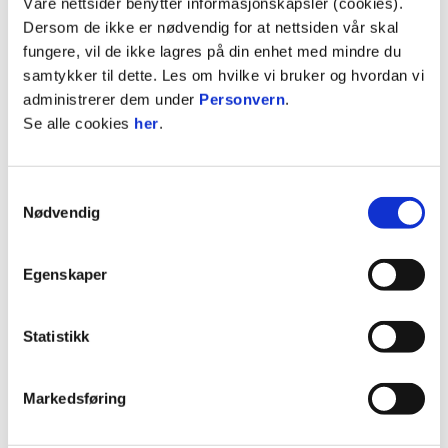
Våre nettsider benytter informasjonskapsler (cookies).
Dersom de ikke er nødvendig for at nettsiden vår skal
Vi har kiosk på Cooptribunen (øst) og inne i
fungere, vil de ikke lagres på din enhet med mindre du
tunnelen på tribune vest.
samtykker til dette. Les om hvilke vi bruker og hvordan vi
Du kan kjøpe supporterutstyr utenfor
administrerer dem under
Personvern
.
Cooptribunen på østsiden av stadion, samt.
Se alle cookies
her
.
inne på tribune vest.
Som alltid er det viktig å vise hensyn og
være tålmodig i køen.
Samtykkevalg
Nødvendig
Egenskaper
Statistikk
Markedsføring