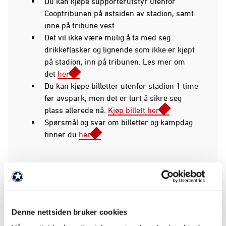
Du kan kjøpe supporterutstyr utenfor
Cooptribunen på østsiden av stadion, samt.
inne på tribune vest.
Det vil ikke være mulig å ta med seg
drikkeflasker og lignende som ikke er kjøpt
på stadion, inn på tribunen. Les mer om
det
her
Du kan kjøpe billetter utenfor stadion 1 time
før avspark, men det er lurt å sikre seg
plass allerede nå.
Kjøp billett her
Spørsmål og svar om billetter og kampdag
finner du
her
Kiosksalg og TIL-merch
På helgens kamp er alle kioskene våre åpne og i
disse finner du blant annet kaffe, sjokolade,
Denne nettsiden bruker cookies
Mydlandspølse og vaffel for å nevne noe.