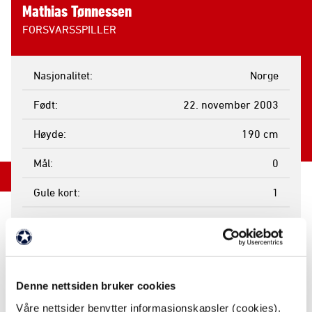
Mathias Tønnessen
FORSVARSSPILLER
Nasjonalitet
Norge
Født
22. november 2003
Høyde
190 cm
Mål
0
Gule kort
1
Røde kort
0
Kamper spilt
5
Minutter
190
Denne nettsiden bruker cookies
Våre nettsider benytter informasjonskapsler (cookies).
Byttet inn
3