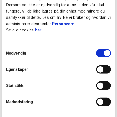
Dersom de ikke er nødvendig for at nettsiden vår skal
Byttet ut
1
fungere, vil de ikke lagres på din enhet med mindre du
samtykker til dette. Les om hvilke vi bruker og hvordan vi
På benken
12
administrerer dem under
Personvern
.
Se alle cookies
her
.
STATISTIKK
Samtykkevalg
Sesong
Lag
K
M
A
G
R
Nødvendig
2026 / 2027
Tromsø
1
0
0
0
0
2026 / 2027
Tromsø
1
0
0
0
0
Egenskaper
2025 / 2026
Tromsø
0
0
0
0
2025 / 2026
KFUM
1
0
0
0
Statistikk
2026
Tromsø
5
0
0
1
0
2025
KFUM
1
1
0
0
0
Markedsføring
2025
KFUM
29
0
1
6
0
2025
KFUM
4
0
1
0