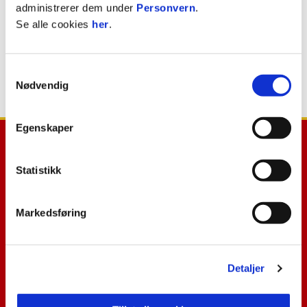
administrerer dem under
Personvern
.
Marius Jacobsen
Se alle cookies
her
.
TRENER
Samtykkevalg
Nødvendig
Egenskaper
Statistikk
Markedsføring
E-post
:
post@til.no
Telefon
:
+47 97 17 30 00
Kontakt oss
Detaljer
Facebook
Instagram
YouTube