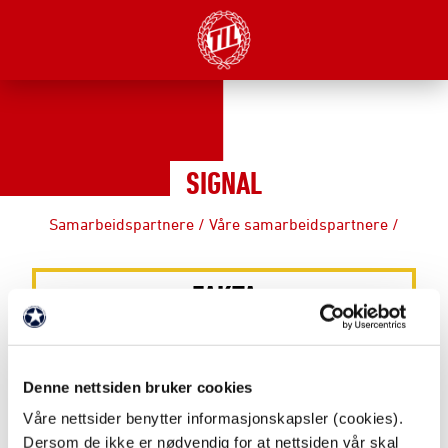
SIGNAL
Samarbeidspartnere
/
Våre samarbeidspartnere
/
FAKTA
Partnernivå: Pro TIL
Denne nettsiden bruker cookies
Webadresse:
https://signal.no/
Våre nettsider benytter informasjonskapsler (cookies).
Dersom de ikke er nødvendig for at nettsiden vår skal