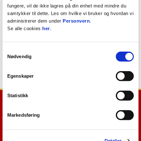
fungere, vil de ikke lagres på din enhet med mindre du
samtykker til dette. Les om hvilke vi bruker og hvordan vi
administrerer dem under
Personvern
.
Se alle cookies
her
.
Samtykkevalg
Nødvendig
Egenskaper
Statistikk
Markedsføring
E-post
:
post@til.no
Telefon
:
+47 97 17 30 00
Detaljer