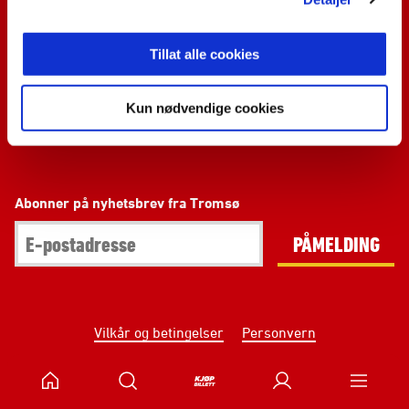
Kontakt oss
Tillat alle cookies
Facebook
Instagram
YouTube
Kun nødvendige cookies
LinkedIn
TikTok
Abonner på nyhetsbrev fra Tromsø
PÅMELDING
Vilkår og betingelser
Personvern