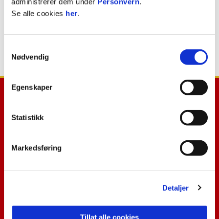
administrerer dem under
Personvern
.
Se alle cookies
her
.
Samtykkevalg
Nødvendig
Egenskaper
Statistikk
E-post
:
post@til.no
Telefon
:
+47 97 17 30 00
Markedsføring
Kontakt oss
Detaljer
Facebook
Instagram
YouTube
Tillat alle cookies