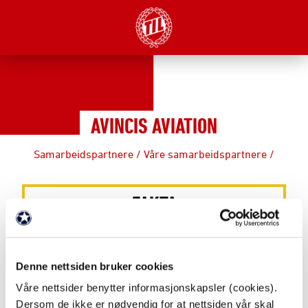
AVINCIS AVIATION
Samarbeidspartnere
/
Våre samarbeidspartnere
/
FAKTA
Partnernivå: Samarbeidspartnere
Denne nettsiden bruker cookies
Webadresse:
https://www.avincis.com/
Våre nettsider benytter informasjonskapsler (cookies).
Dersom de ikke er nødvendig for at nettsiden vår skal