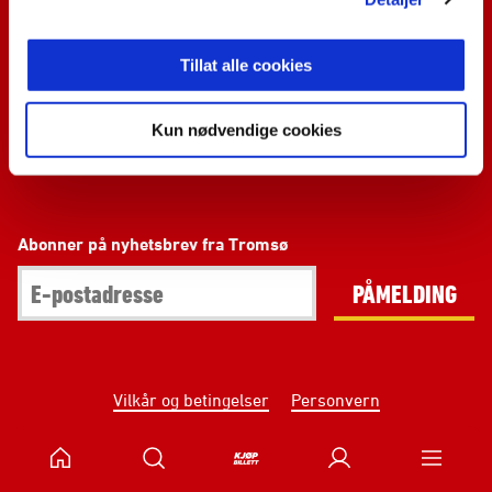
Kontakt oss
Tillat alle cookies
Facebook
Instagram
YouTube
Kun nødvendige cookies
LinkedIn
TikTok
Abonner på nyhetsbrev fra Tromsø
PÅMELDING
Vilkår og betingelser
Personvern