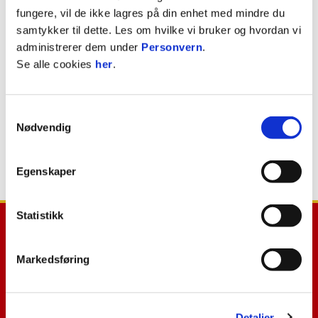
fungere, vil de ikke lagres på din enhet med mindre du
samtykker til dette. Les om hvilke vi bruker og hvordan vi
administrerer dem under
Personvern
.
Se alle cookies
her
.
Samtykkevalg
Nødvendig
Egenskaper
Statistikk
Markedsføring
E-post
:
post@til.no
Telefon
:
+47 97 17 30 00
Detaljer