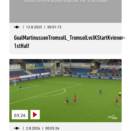
Godta informasjonskapsler for å se video
|
12.8.2025
|
00:01:15
GoalMartinussenTromsoIL_TromsoILvsIKStartKvinner-
1stHalf
03:26
|
2.8.2026
|
00:03:26