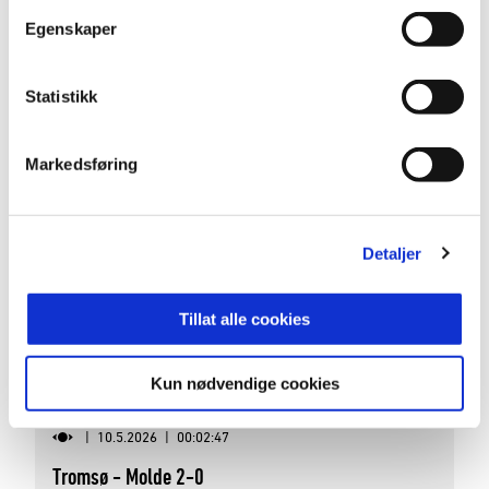
03:00
Egenskaper
|
25.5.2026
|
00:03:00
Tromsø - Aalesund 1-1
Statistikk
Eliteserien 2026 Runde 10
Markedsføring
Detaljer
Tillat alle cookies
Kun nødvendige cookies
02:47
|
10.5.2026
|
00:02:47
Tromsø - Molde 2-0