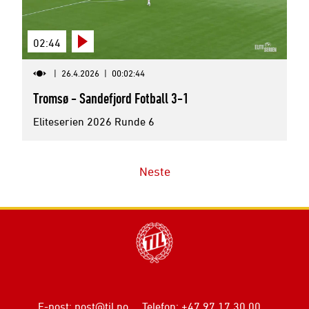
02:44
|
26.4.2026
|
00:02:44
Tromsø - Sandefjord Fotball 3-1
Eliteserien 2026 Runde 6
Neste
E-post
:
post@til.no
Telefon
:
+47 97 17 30 00