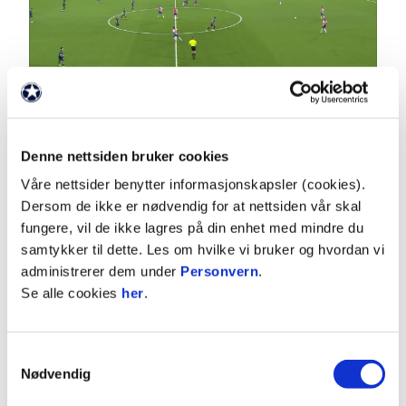
02:49
|
29.5.2026
|
00:02:49
Denne nettsiden bruker cookies
KFUM - Tromsø 0-0
Våre nettsider benytter informasjonskapsler (cookies).
Eliteserien 2026 Runde 11
Dersom de ikke er nødvendig for at nettsiden vår skal
fungere, vil de ikke lagres på din enhet med mindre du
samtykker til dette. Les om hvilke vi bruker og hvordan vi
administrerer dem under
Personvern
.
Se alle cookies
her
.
Samtykkevalg
Nødvendig