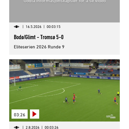
Godta informasjonskapsler for å se video
|
16.5.2026
|
00:03:15
Bodø/Glimt - Tromsø 5-0
Eliteserien 2026 Runde 9
03:26
|
2.8.2026
|
00:03:26